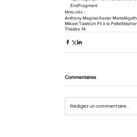
EndFragment
Mots-clés :
Anthony Magnier
Xavier Martel
Agath
Mikael Taïeb
Un Fil à la Patte
Stéphan
Théâtre 14
Commentaires
Rédigez un commentaire...