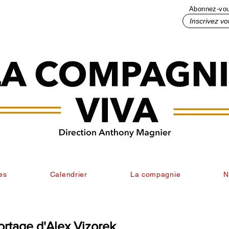
Abonnez-vous
Inscrivez votre mail ici
es
Calendrier
La compagnie
N
portage d'Alex Vizorek