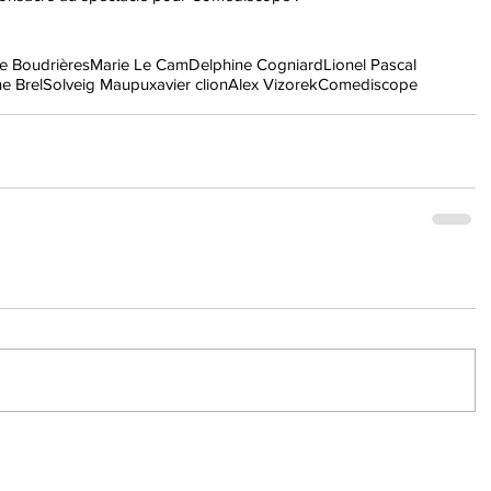
e Boudrières
Marie Le Cam
Delphine Cogniard
Lionel Pascal
e Brel
Solveig Maupu
xavier clion
Alex Vizorek
Comediscope