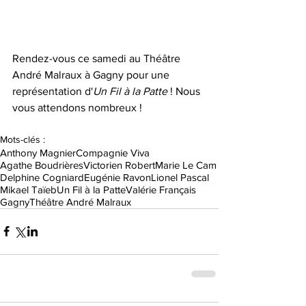
​ 
Rendez-vous ce samedi au Théâtre 
André Malraux à Gagny pour une 
représentation d'
Un Fil à la Patte
 ! Nous 
vous attendons nombreux !
Mots-clés :
Anthony Magnier
Compagnie Viva
Agathe Boudrières
Victorien Robert
Marie Le Cam
Delphine Cogniard
Eugénie Ravon
Lionel Pascal
Mikael Taïeb
Un Fil à la Patte
Valérie Français
Gagny
Théâtre André Malraux