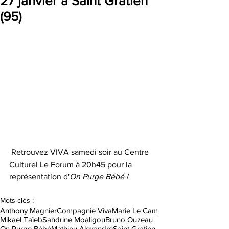
27 janvier à Saint Gratien
(95)
 Retrouvez VIVA samedi soir au Centre 
Culturel Le Forum à 20h45 pour la 
représentation d'
On Purge Bébé ! 
Mots-clés :
Anthony Magnier
Compagnie Viva
Marie Le Cam
Mikael Taïeb
Sandrine Moaligou
Bruno Ouzeau
On Purge Bébé
Mathieu Alexandre
Saint Gratien