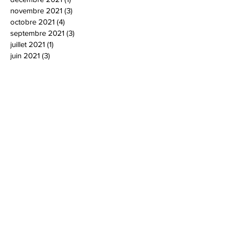
novembre 2021
(3)
3 posts
octobre 2021
(4)
4 posts
septembre 2021
(3)
3 posts
juillet 2021
(1)
1 post
juin 2021
(3)
3 posts
mai 2021
(1)
1 post
janvier 2021
(1)
1 post
décembre 2020
(4)
4 posts
novembre 2020
(2)
2 posts
octobre 2020
(3)
3 posts
septembre 2020
(1)
1 post
août 2020
(1)
1 post
juin 2020
(3)
3 posts
mars 2020
(1)
1 post
février 2020
(2)
2 posts
janvier 2020
(2)
2 posts
décembre 2019
(3)
3 posts
novembre 2019
(3)
3 posts
octobre 2019
(2)
2 posts
septembre 2019
(2)
2 posts