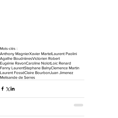
Mots-clés :
Anthony Magnier
Xavier Martel
Laurent Paolini
Agathe Boudrières
Victorien Robert
Eugénie Ravon
Caroline Nolot
Loic Renard
Fanny Laurent
Stephane Balny
Clemence Martin
Laurent Fossé
Claire Bourbon
Juan Jimenez
Melisande de Serres