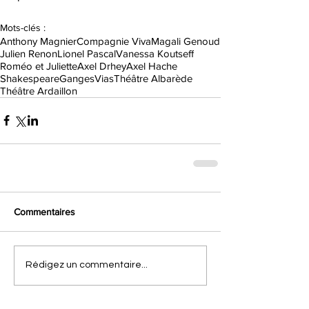
Mots-clés :
Anthony Magnier
Compagnie Viva
Magali Genoud
Julien Renon
Lionel Pascal
Vanessa Koutseff
Roméo et Juliette
Axel Drhey
Axel Hache
Shakespeare
Ganges
Vias
Théâtre Albarède
Théâtre Ardaillon
Commentaires
Rédigez un commentaire...