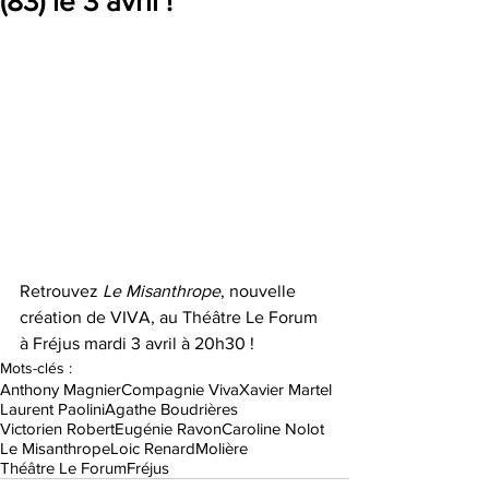
(83) le 3 avril !
Retrouvez 
Le Misanthrope
, nouvelle 
création de VIVA, au Théâtre Le Forum 
à Fréjus mardi 3 avril à 20h30 !
Mots-clés :
Anthony Magnier
Compagnie Viva
Xavier Martel
Laurent Paolini
Agathe Boudrières
Victorien Robert
Eugénie Ravon
Caroline Nolot
Le Misanthrope
Loic Renard
Molière
Théâtre Le Forum
Fréjus