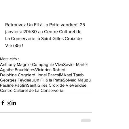
Retrouvez Un Fil à La Patte vendredi 25 
janvier à 20h30 au Centre Culturel de 
La Conserverie, à Saint Gilles Croix de 
Vie (85) !  
Mots-clés :
Anthony Magnier
Compagnie Viva
Xavier Martel
Agathe Boudrières
Victorien Robert
Delphine Cogniard
Lionel Pascal
Mikael Taïeb
Georges Feydeau
Un Fil à la Patte
Solveig Maupu
Pauline Paolini
Saint Gilles Croix de Vie
Vendée
Centre Culturel de La Conserverie