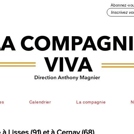
Abonnez-vous
Inscrivez votre mail ici
es
Calendrier
La compagnie
N
à Lisses (91) et à Cernay (68)