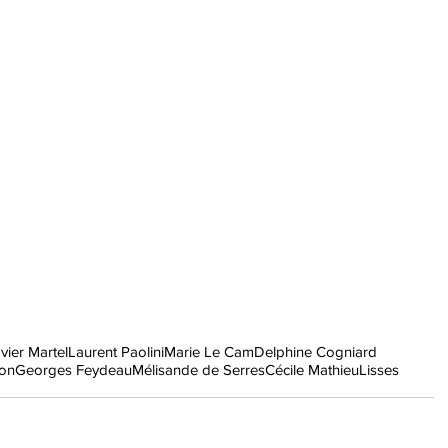
vier Martel
Laurent Paolini
Marie Le Cam
Delphine Cogniard
on
Georges Feydeau
Mélisande de Serres
Cécile Mathieu
Lisses