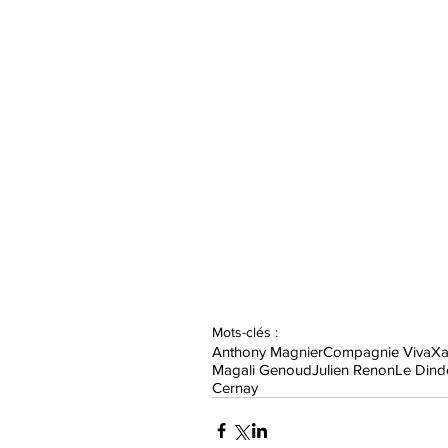
Mots-clés :
Anthony Magnier
Compagnie Viva
Xa
Magali Genoud
Julien Renon
Le Dind
Cernay