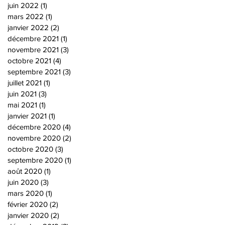
juin 2022
(1)
1 post
mars 2022
(1)
1 post
janvier 2022
(2)
2 posts
décembre 2021
(1)
1 post
novembre 2021
(3)
3 posts
octobre 2021
(4)
4 posts
septembre 2021
(3)
3 posts
juillet 2021
(1)
1 post
juin 2021
(3)
3 posts
mai 2021
(1)
1 post
janvier 2021
(1)
1 post
décembre 2020
(4)
4 posts
novembre 2020
(2)
2 posts
octobre 2020
(3)
3 posts
septembre 2020
(1)
1 post
août 2020
(1)
1 post
juin 2020
(3)
3 posts
mars 2020
(1)
1 post
février 2020
(2)
2 posts
janvier 2020
(2)
2 posts