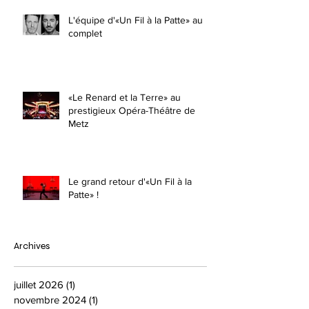
L'équipe d'«Un Fil à la Patte» au
complet
«Le Renard et la Terre» au
prestigieux Opéra-Théâtre de
Metz
Le grand retour d'«Un Fil à la
Patte» !
Archives
juillet 2026
(1)
1 post
novembre 2024
(1)
1 post