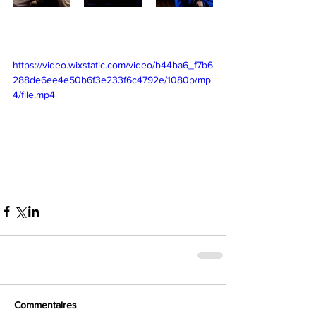
​ 
https://video.wixstatic.com/video/b44ba6_f7b6
288de6ee4e50b6f3e233f6c4792e/1080p/mp
4/file.mp4
Commentaires