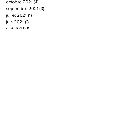
octobre 2021
(4)
4 posts
septembre 2021
(3)
3 posts
juillet 2021
(1)
1 post
juin 2021
(3)
3 posts
mai 2021
(1)
1 post
janvier 2021
(1)
1 post
décembre 2020
(4)
4 posts
novembre 2020
(2)
2 posts
octobre 2020
(3)
3 posts
septembre 2020
(1)
1 post
août 2020
(1)
1 post
juin 2020
(3)
3 posts
mars 2020
(1)
1 post
février 2020
(2)
2 posts
janvier 2020
(2)
2 posts
décembre 2019
(3)
3 posts
novembre 2019
(3)
3 posts
octobre 2019
(2)
2 posts
septembre 2019
(2)
2 posts
mai 2019
(2)
2 posts
avril 2019
(3)
3 posts