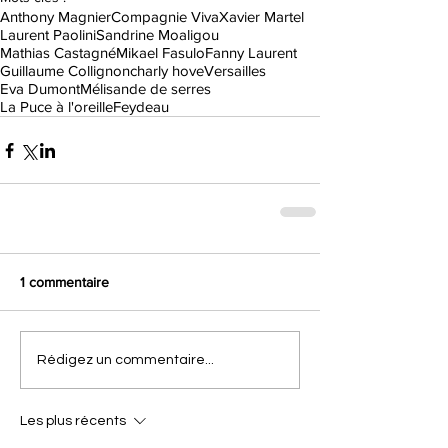
Anthony Magnier
Compagnie Viva
Xavier Martel
Laurent Paolini
Sandrine Moaligou
Mathias Castagné
Mikael Fasulo
Fanny Laurent
Guillaume Collignon
charly hove
Versailles
Eva Dumont
Mélisande de serres
La Puce à l'oreille
Feydeau
1 commentaire
Rédigez un commentaire...
Les plus récents