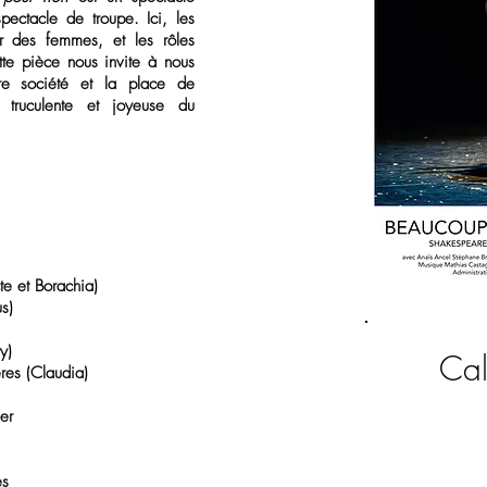
spectacle de troupe. Ici, les
ar des femmes, et les rôles
te pièce nous invite à nous
tre société et la place de
 truculente et joyeuse du
e et Borachia)
us)
y)
Cal
res (Claudia)
er
es