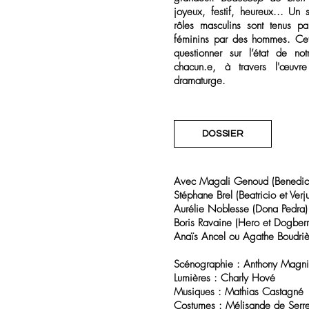
joyeux, festif, heureux... Un 
rôles masculins sont tenus p
féminins par des hommes. Cet
questionner sur l’état de no
chacun.e, à travers l'œuvre
dramaturge.
DOSSIER
Avec Magali Genoud (Benedict
Stéphane Brel (Beatricio et Verj
Aurélie Noblesse (Dona Pedra)
Boris Ravaine (Hero et Dogberr
Anaïs Ancel ou Agathe Boudriè
Scénographie : Anthony Magni
Lumières : Charly Hové
Musiques : Mathias Castagné
Costumes : Mélisande de Serr