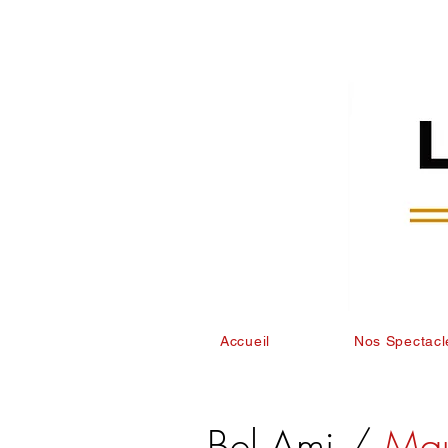
Accueil
Nos Spectacl
Bel Ami /
Mau