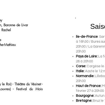
roy
Sais
in, Baronne de Livar
, Rachel
Ile-de-France
: Sa
le
à 16h30 / Bures su
oche-Mathieu
20h30 / La Garenn
20h30
Pays de Loire:
La f
26 à 20h00
Corse:
Cargèse le
Italie:
Aoste le 12
Normandie:
Lilleb
20h30
le Roi) - Théâtre du Vésinet -
Haut de France:
Ma
ouvres) - Festival du Mois
février 27 à 20h00
Bourgogne:
Autun l
Bretagne:
Bruz le 