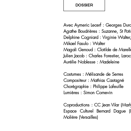
DOSSIER
Avec
Aymeric Lecerf : Georges Du
Agathe Boudrières : Suzanne, St Pot
Delphine Cogniard : Virginie Walter
Mikael Fasulo : Walter
Magali Genoud : Clotilde de Marel
Julien Jacob : Charles Forestier, Lar
Aurélie Noblesse : Madeleine
Costumes :
Mélisande de Serres
Compositeur : Mathias Castagné
Chorégraphie : Philippe Lafeuille
Lumières : Simon Cornevin
Coproductions : CC Jean Vilar (Marly 
Espace Culturel Bernard Dague (L
Molière (Versailles)