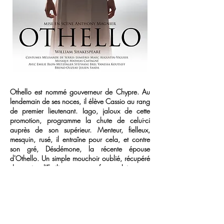
Othello est nommé gouverneur de Chypre.
Au
lendemain de ses noces, il élève Cassio au rang
de premier lieutenant.
Iago, jaloux de cette
promotion, programme la chute de celui-ci
auprès de son supérieur.
Menteur, fielleux,
mesquin, rusé, il entraîne pour cela, et contre
son gré, Désdémone, la récente épouse
d'Othello.
Un simple mouchoir oublié, récupéré
des mains d'Emilia, sa propre femme, lui permet
de distiller le poison de la jalousie.
Le château
de cartes s'écroule inexorablement sous les
coups de boutoir du fieffé manipulateur.
La compagnie Viva déshabille la pièce de