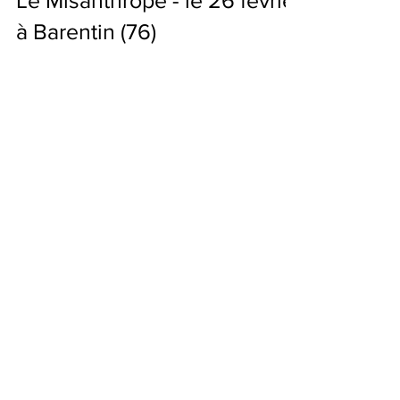
Le Misanthrope - le 26 février
à Barentin (76)
Venez découvrir Le Misanthrope au Théâtre
Montdory de Barentin (76) mardi 26 février à 20h
! On vous attend nombreux !
Posts à l'affiche
"Cyrano", un chef-d'oeuvre
intemporel