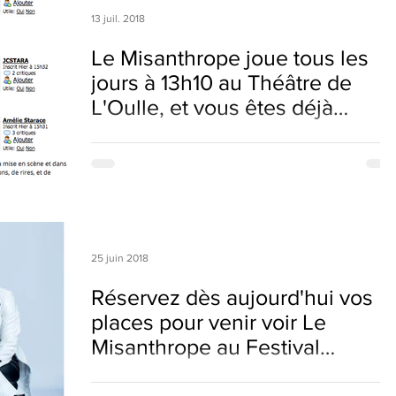
13 juil. 2018
Le Misanthrope joue tous les
jours à 13h10 au Théâtre de
L'Oulle, et vous êtes déjà
nombreux à l
Premier article paru sur Tout est Art Prod à consulter
ici Nous vous attendons encore nombreux !
25 juin 2018
Réservez dès aujourd'hui vos
places pour venir voir Le
Misanthrope au Festival
d'Avignon Off
Venez découvrir Le Misanthrope à La Factory /