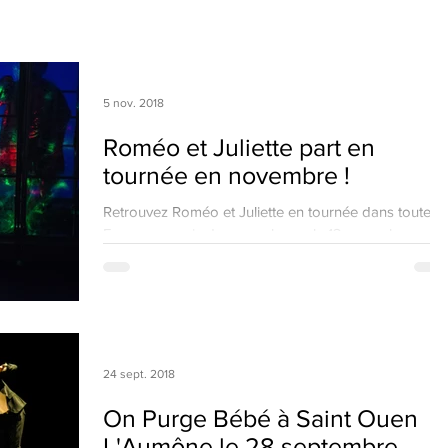
s
5 nov. 2018
Roméo et Juliette part en
tournée en novembre !
Retrouvez Roméo et Juliette en tournée dans toute la
France au mois de novembre : - le 13 novembre au
Relais Culturel de Wissembourg (67)...
24 sept. 2018
On Purge Bébé à Saint Ouen
L'Aumône le 28 septembre