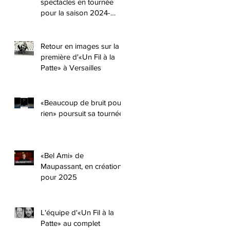
spectacles en tournée
pour la saison 2024-
2025 !!
.
Retour en images sur la
première d'«Un Fil à la
Patte» à Versailles
«Beaucoup de bruit pour
rien» poursuit sa tournée
e
«Bel Ami» de
Maupassant, en création
pour 2025
L'équipe d'«Un Fil à la
Patte» au complet