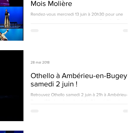
Mois Molière
Rendez-vous mercredi 13 juin à 20h30 pour une
représentation du Misanthrope aux Grandes Ecuries
de Versailles (78), dans le cadre du...
28 mai 2018
Othello à Ambérieu-en-Bugey
samedi 2 juin !
Retrouvez Othello samedi 2 juin à 21h à Ambérieu-en
Bugey (01), dans le cadre de la 9ème édition du
Festival Coups de coeur d'Avignon,...