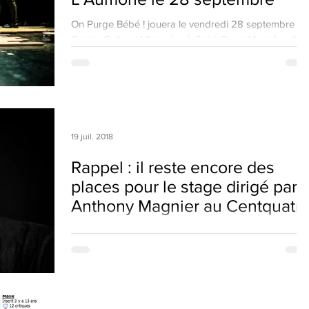
On Purge Bébé ! jouera le vendredi 28 septembre au
Centre Culturel L'Imprévu à Saint Ouen l'Aumône (95)
Nous vous attendons nombreux !
19 juil. 2018
Rappel : il reste encore des
places pour le stage dirigé par
Anthony Magnier au Centquatr
à la rent
Les mécanismes du comique, de l'improvisation au
texte - Stage dirigé par Anthony Magnier Ce stage
proposera d’explorer et de développer...