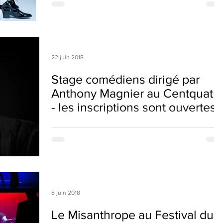
Théâtre de L'Oulle, tous les jours à 13h10 dans le
cadre du Festival d'Avignon OFF 2018, du...
22 juin 2018
Stage comédiens dirigé par
Anthony Magnier au Centquatr
- les inscriptions sont ouvertes !
Les mécanismes du comique, de l'improvisation au
texte - Stage dirigé par Anthony Magnier Ce stage
proposera d’explorer et de développer...
8 juin 2018
Le Misanthrope au Festival du