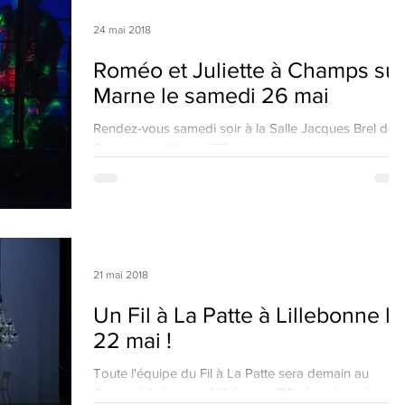
24 mai 2018
Roméo et Juliette à Champs sur
Marne le samedi 26 mai
Rendez-vous samedi soir à la Salle Jacques Brel de
Champs sur Marne (77) pour une représentation de
Roméo et Juliette ! Nous vous...
21 mai 2018
Un Fil à La Patte à Lillebonne le
22 mai !
Toute l'équipe du Fil à La Patte sera demain au
Centre Juliobona, à Lillebonne (76) dans le cadre du