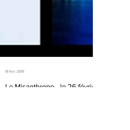
18 févr. 2019
Le Misanthrope - le 26 février
à Barentin (76)
Venez découvrir Le Misanthrope au Théâtre
Montdory de Barentin (76) mardi 26 février à 20h
! On vous attend nombreux !