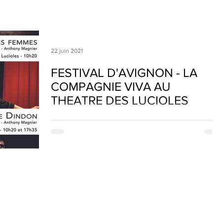
s
22 juin 2021
FESTIVAL D'AVIGNON - LA
COMPAGNIE VIVA AU
THEATRE DES LUCIOLES
La compagnie VIVA et Anthony Magnier sont heureu
et fiers de codiriger le Théâtre des Lucioles pour la
première année avec Cédric...