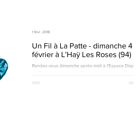
s
1 févr. 2018
Un Fil à La Patte - dimanche 4
février à L'Haÿ Les Roses (94)
Rendez-vous dimanche après-midi à l'Espace Dispan
de Floran de L'Haÿ Les Roses pour une nouvelle
représentation du Fil à La Patte : la...