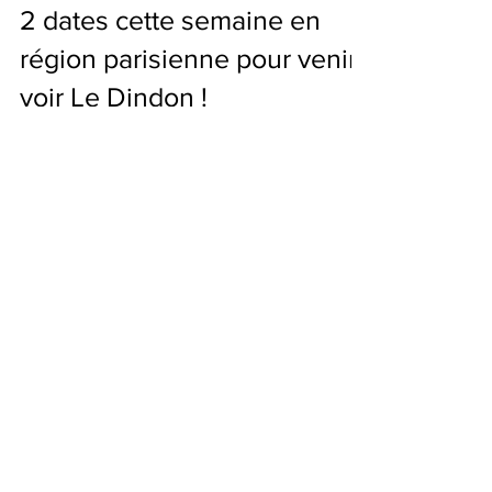
2 dates cette semaine en
région parisienne pour venir
voir Le Dindon !
La tournée du Dindon est lancée et c'est en
région parisienne quelle commence ! Venez donc
découvrir la dernière création de la compagnie...
Posts à l'affiche
"Cyrano", un chef-d'oeuvre