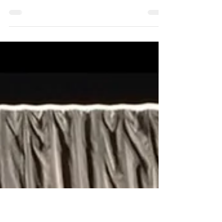
Le Misanthrope : la presse en
parle déjà !