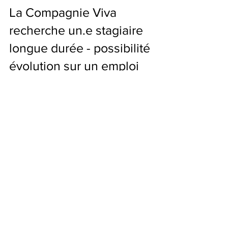
10 déc. 2018
La Compagnie Viva
recherche un.e stagiaire
longue durée - possibilité
évolution sur un emploi
La Compagnie Viva cherche un(e) stagiaire. LES
MISSIONS : Administration/Logistique -
Diffusion/Production - Communication. Placé
sous la...
Posts à l'affiche