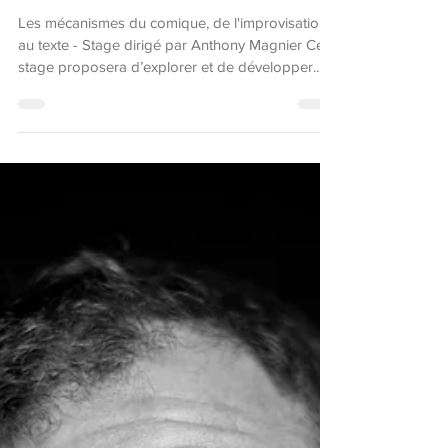
Centquatre à la rent
Les mécanismes du comique, de l'improvisation
au texte - Stage dirigé par Anthony Magnier Ce
stage proposera d’explorer et de développer...