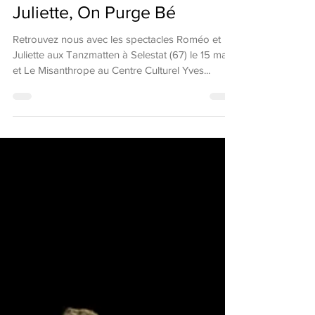
Fil à La Patte, Roméo et
Juliette, On Purge Bé
Retrouvez nous avec les spectacles Roméo et
Juliette aux Tanzmatten à Selestat (67) le 15 mars,
et Le Misanthrope au Centre Culturel Yves...