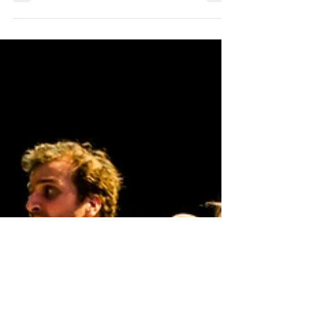
vendredi, retrouvez le spectacle à l'Espace
Culturel Albert Camus de La Valette du Var !