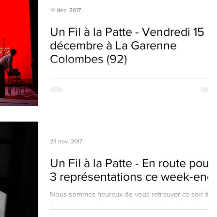
14 déc. 2017
Un Fil à la Patte - Vendredi 15
décembre à La Garenne
Colombes (92)
Nous sommes heureux de vous annoncer la
représentation d'Un Fil à la Patte vendredi soir au
Théâtre La Garenne ! Nous vous attendons...
23 nov. 2017
Un Fil à la Patte - En route pour
3 représentations ce week-end
Nous sommes heureux de vous retrouver ce soir à
Saint Valery en Caux, vendredi à Villeparisis et samed
à Villeneuve le Roi ! On vous...