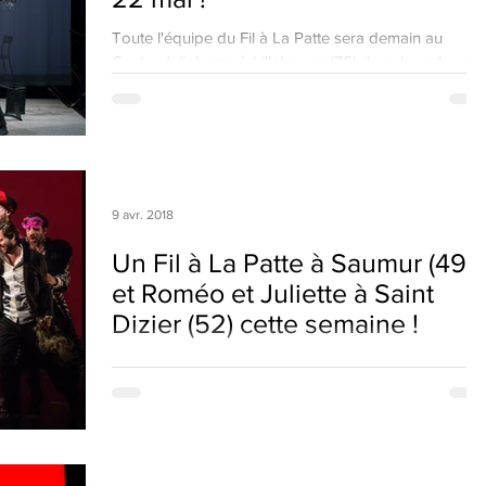
Toute l'équipe du Fil à La Patte sera demain au
Centre Juliobona, à Lillebonne (76) dans le cadre du
Festival de l'Humour 2018. Nous vous...
9 avr. 2018
Un Fil à La Patte à Saumur (49)
et Roméo et Juliette à Saint
Dizier (52) cette semaine !
Retrouvez Un Fil à La Patte au Dôme à Saumur à 20h
et Roméo et Juliette aux Fuseaux à Saint Dizier à
20h30 le mardi 10 avril !